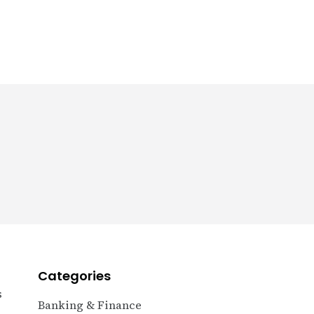
+591 79529298
Categories
s
Banking & Finance