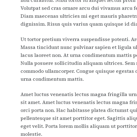
Volutpat sed cras ornare arcu dui vivamus arcu f
Diam maecenas ultricies mi eget mauris pharetra
dignissim. Risus quis varius quam quisque id d
Ut tortor pretium viverra suspendisse potenti. Ar
Massa tincidunt nunc pulvinar sapien et ligula u
lacus laoreet non. At urna condimentum mattis pe
Nulla posuere sollicitudin aliquam ultrices. Sem
commodo ullamcorper. Congue quisque egestas di
urna condimentum mattis.
Amet luctus venenatis lectus magna fringilla urna 
sit amet. Amet luctus venenatis lectus magna frin
orci porta non. Hac habitasse platea dictumst qu
pellentesque sit amet porttitor eget. Sagittis a
eget velit. Porta lorem mollis aliquam ut porttito
molestie.