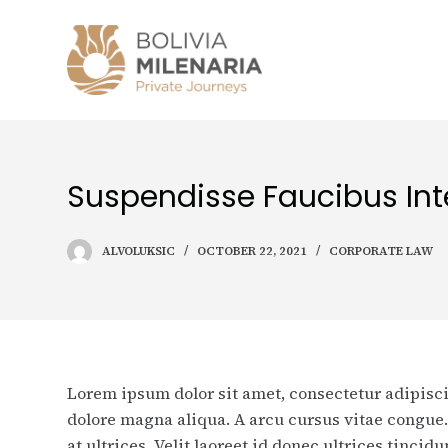
S
k
i
p
t
o
c
Suspendisse Faucibus In
o
n
ALVOLUKSIC
OCTOBER 22, 2021
CORPORATE LAW
t
e
n
t
Lorem ipsum dolor sit amet, consectetur adipisci
dolore magna aliqua. A arcu cursus vitae congue. 
at ultrices. Velit laoreet id donec ultrices tinci