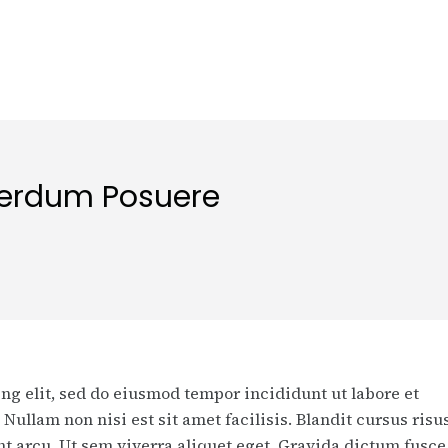
terdum Posuere
ng elit, sed do eiusmod tempor incididunt ut labore et
Nullam non nisi est sit amet facilisis. Blandit cursus risu
dunt arcu. Ut sem viverra aliquet eget. Gravida dictum fusce