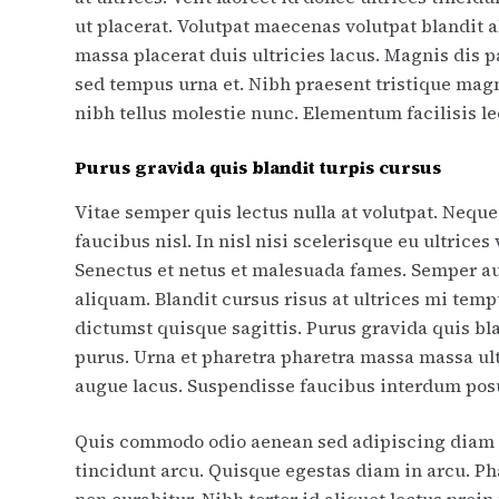
ut placerat. Volutpat maecenas volutpat blandit 
massa placerat duis ultricies lacus. Magnis dis 
sed tempus urna et. Nibh praesent tristique magn
nibh tellus molestie nunc. Elementum facilisis leo 
Purus gravida quis blandit turpis cursus
Vitae semper quis lectus nulla at volutpat. Nequ
faucibus nisl. In nisl nisi scelerisque eu ultrice
Senectus et netus et malesuada fames. Semper a
aliquam. Blandit cursus risus at ultrices mi temp
dictumst quisque sagittis. Purus gravida quis bla
purus. Urna et pharetra pharetra massa massa ultr
augue lacus. Suspendisse faucibus interdum posu
Quis commodo odio aenean sed adipiscing diam do
tincidunt arcu. Quisque egestas diam in arcu. Pha
non curabitur. Nibh tortor id aliquet lectus pro