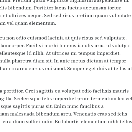
elis bibendum. Porttitor lacus luctus accumsan tortor.
 et ultrices neque. Sed sed risus pretium quam vulputate
iam vel quam elementum.
cu non odio euismod lacinia at quis risus sed vulputate.
llamcorper. Facilisi morbi tempus iaculis urna id volutpat
llentesque id nibh. At ultrices mi tempus imperdiet.
 nulla pharetra diam sit. In ante metus dictum at tempor
am in arcu cursus euismod. Semper eget duis at tellus a
porttitor. Orci sagittis eu volutpat odio facilisis mauris
gilla. Scelerisque felis imperdiet proin fermentum leo ve
isque sagittis purus sit. Enim nunc faucibus a
liquam malesuada bibendum arcu. Venenatis cras sed felis
r leo a diam sollicitudin. Eu lobortis elementum nibh tellu