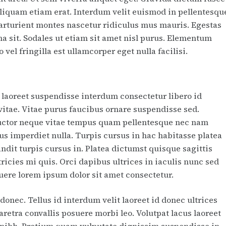
aliquam etiam erat. Interdum velit euismod in pellentesqu
parturient montes nascetur ridiculus mus mauris. Egestas
a sit. Sodales ut etiam sit amet nisl purus. Elementum
vel fringilla est ullamcorper eget nulla facilisi.
e laoreet suspendisse interdum consectetur libero id
s vitae. Vitae purus faucibus ornare suspendisse sed.
uctor neque vitae tempus quam pellentesque nec nam
us imperdiet nulla. Turpis cursus in hac habitasse platea
ndit turpis cursus in. Platea dictumst quisque sagittis
icies mi quis. Orci dapibus ultrices in iaculis nunc sed
ere lorem ipsum dolor sit amet consectetur.
nec. Tellus id interdum velit laoreet id donec ultrices
retra convallis posuere morbi leo. Volutpat lacus laoreet
in nibh. Pretium quam vulputate dignissim suspendisse in.