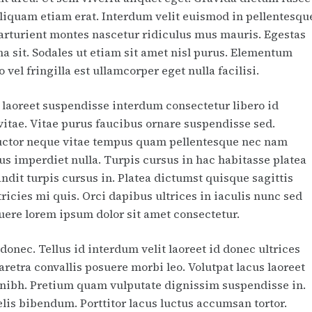
aliquam etiam erat. Interdum velit euismod in pellentesqu
parturient montes nascetur ridiculus mus mauris. Egestas
a sit. Sodales ut etiam sit amet nisl purus. Elementum
vel fringilla est ullamcorper eget nulla facilisi.
e laoreet suspendisse interdum consectetur libero id
s vitae. Vitae purus faucibus ornare suspendisse sed.
uctor neque vitae tempus quam pellentesque nec nam
us imperdiet nulla. Turpis cursus in hac habitasse platea
ndit turpis cursus in. Platea dictumst quisque sagittis
icies mi quis. Orci dapibus ultrices in iaculis nunc sed
ere lorem ipsum dolor sit amet consectetur.
nec. Tellus id interdum velit laoreet id donec ultrices
retra convallis posuere morbi leo. Volutpat lacus laoreet
in nibh. Pretium quam vulputate dignissim suspendisse in.
elis bibendum. Porttitor lacus luctus accumsan tortor.