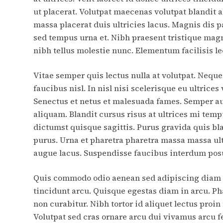
ut placerat. Volutpat maecenas volutpat blandit 
massa placerat duis ultricies lacus. Magnis dis 
sed tempus urna et. Nibh praesent tristique magn
nibh tellus molestie nunc. Elementum facilisis leo 
Vitae semper quis lectus nulla at volutpat. Nequ
faucibus nisl. In nisl nisi scelerisque eu ultrice
Senectus et netus et malesuada fames. Semper a
aliquam. Blandit cursus risus at ultrices mi temp
dictumst quisque sagittis. Purus gravida quis bla
purus. Urna et pharetra pharetra massa massa ultr
augue lacus. Suspendisse faucibus interdum posu
Quis commodo odio aenean sed adipiscing diam do
tincidunt arcu. Quisque egestas diam in arcu. Pha
non curabitur. Nibh tortor id aliquet lectus pro
Volutpat sed cras ornare arcu dui vivamus arcu f