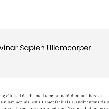
vinar Sapien Ullamcorper
ng elit, sed do eiusmod tempor incididunt ut labore et
Nullam non nisi est sit amet facilisis. Blandit cursus risu
dunt arcu. Ut sem viverra aliquet eget. Gravida dictum fusce