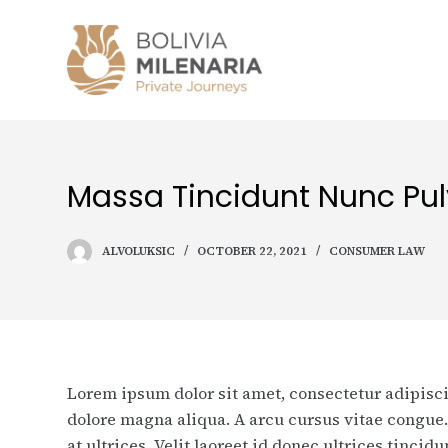
S
k
i
p
t
o
c
Massa Tincidunt Nunc Pul
o
n
ALVOLUKSIC
OCTOBER 22, 2021
CONSUMER LAW
t
e
n
t
Lorem ipsum dolor sit amet, consectetur adipisci
dolore magna aliqua. A arcu cursus vitae congue. 
at ultrices. Velit laoreet id donec ultrices tinci