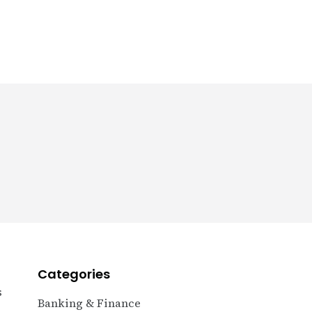
+591 79529298
Categories
s
Banking & Finance