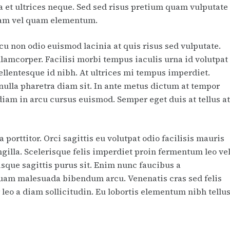
 et ultrices neque. Sed sed risus pretium quam vulputate
iam vel quam elementum.
cu non odio euismod lacinia at quis risus sed vulputate.
llamcorper. Facilisi morbi tempus iaculis urna id volutpat
llentesque id nibh. At ultrices mi tempus imperdiet.
 nulla pharetra diam sit. In ante metus dictum at tempor
am in arcu cursus euismod. Semper eget duis at tellus a
porttitor. Orci sagittis eu volutpat odio facilisis mauris
gilla. Scelerisque felis imperdiet proin fermentum leo ve
isque sagittis purus sit. Enim nunc faucibus a
liquam malesuada bibendum arcu. Venenatis cras sed felis
r leo a diam sollicitudin. Eu lobortis elementum nibh tellu